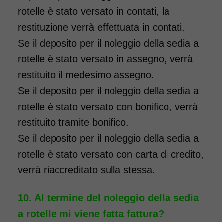
rotelle è stato versato in contati, la
restituzione verrà effettuata in contati.
Se il deposito per il noleggio della sedia a
rotelle è stato versato in assegno, verrà
restituito il medesimo assegno.
Noleggio sedia a rotelle per
bambini con bracciolo
Se il deposito per il noleggio della sedia a
ribaltabile, schienale
rotelle è stato versato con bonifico, verrà
pieghevole e pedane elevabili.
restituito tramite bonifico.
Il noleggio minimo è di 7
Se il deposito per il noleggio della sedia a
giorni a 89 euro. Consegniamo
rotelle è stato versato con carta di credito,
a domicilio in tutta Italia,
verrà riaccreditato sulla stessa.
contattaci per maggiori
informazioni!
Al termine del noleggio della sedia
a rotelle mi viene fatta fattura?
COSTO NOLEGGIO