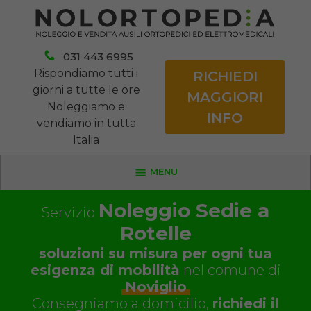
031 443 6995
Rispondiamo tutti i
RICHIEDI
giorni a tutte le ore
MAGGIORI
Noleggiamo e
INFO
vendiamo in tutta
Italia
MENU
Noleggio Sedie a
Servizio
Rotelle
soluzioni su misura per ogni tua
esigenza di mobilità
nel comune di
Noviglio
Consegniamo a domicilio,
richiedi il