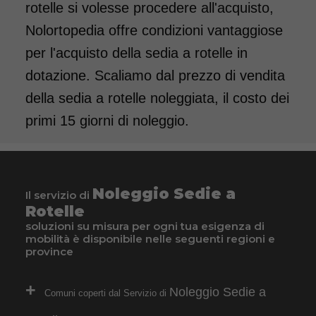
rotelle si volesse procedere all'acquisto,
pedane estraibili elevabili con
Nolortopedia offre condizioni vantaggiose
reggigambe. Per bambini e
per l'acquisto della sedia a rotelle in
ragazzi dai 9/10 anni. Il
dotazione. Scaliamo dal prezzo di vendita
noleggio minimo è di 7 giorni
della sedia a rotelle noleggiata, il costo dei
a 76 euro. Consegniamo a
primi 15 giorni di noleggio.
domicilio in tutta Italia,
contattaci per maggiori
informazioni!
Noleggio Sedie a
COSTO NOLEGGIO
Il servizio di
Rotelle
da 76,01€
soluzioni su misura per ogni tua esigenza di
mobilità è disponibile nelle seguenti regioni e
province
SCHEDA COMPLETA
Noleggio Sedie a
Comuni coperti dal Servizio di