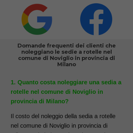
maggiori informazioni.
COSTO NOLEGGIO
da 76,01€
Domande frequenti dei clienti che
SCHEDA COMPLETA
noleggiano le sedie a rotelle nel
comune di Noviglio in provincia di
Milano
Noleggio Carrozzina
pieghevole transito - Con
Quanto costa noleggiare una sedia a
reggigambe - Seduta 40
rotelle nel comune di Noviglio in
cm
provincia di Milano?
Il costo del noleggio della sedia a rotelle
nel comune di Noviglio in provincia di