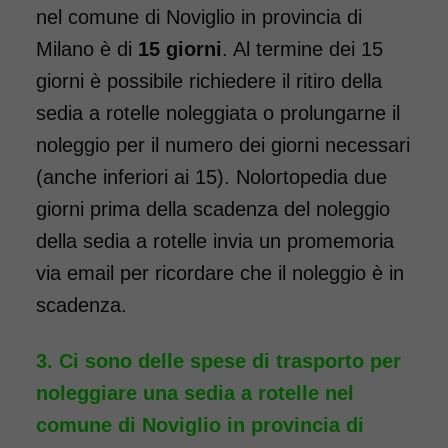
SCHEDA COMPLETA
nel comune di Noviglio in provincia di
Milano è di
15 giorni
. Al termine dei 15
giorni è possibile richiedere il ritiro della
Noleggio Carrozzina
pieghevole transito -
sedia a rotelle noleggiata o prolungarne il
Seduta 40 cm
noleggio per il numero dei giorni necessari
(anche inferiori ai 15). Nolortopedia due
giorni prima della scadenza del noleggio
della sedia a rotelle invia un promemoria
via email per ricordare che il noleggio è in
scadenza.
Noleggio sedia a rotelle seduta
40 cm TRANSITO con pedane
Ci sono delle spese di trasporto per
standard estraibili. Noleggio
noleggiare una sedia a rotelle nel
minimo 7 giorni a partire da 69
comune di Noviglio in provincia di
euro. Consegniamo a domicilio