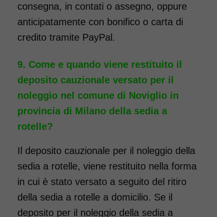
da 76 euro. Consegniamo a
consegna, in contati o assegno, oppure
domicilio in tutta Italia,
anticipatamente con bonifico o carta di
contattaci per maggiori
credito tramite PayPal.
informazioni.
Come e quando viene restituito il
COSTO NOLEGGIO
deposito cauzionale versato per il
da 76,01€
noleggio nel comune di Noviglio in
provincia di Milano della sedia a
rotelle?
SCHEDA COMPLETA
Il deposito cauzionale per il noleggio della
Noleggio Carrozzina
sedia a rotelle, viene restituito nella forma
pieghevole per bambini
in cui è stato versato a seguito del ritiro
seduta 35
della sedia a rotelle a domicilio. Se il
deposito per il noleggio della sedia a