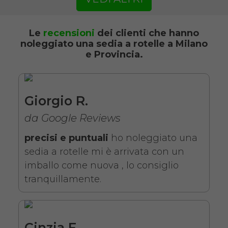
SCHEDA COMPLETA
Le
recensioni
dei clienti che hanno
noleggiato una sedia a rotelle a Milano
e Provincia.
Noleggio Carrozzina
pieghevole ad autospinta
- Con reggigambe -
Seduta 43 cm
Giorgio R.
da Google Reviews
precisi e puntuali
ho noleggiato una
sedia a rotelle mi è arrivata con un
imballo come nuova , lo consiglio
tranquillamente.
Noleggio sedia a rotelle seduta
43 cm con braccioli lunghi
Cinzia F.