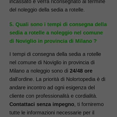
incassato e verrà riconsegnato al termine
intervento. Il noleggio minimo
del noleggio della sedia a rotelle.
è di 7 giorni a 96 euro.
COSTO NOLEGGIO
Quali sono i tempi di consegna della
da 96,00€
sedia a rotelle a noleggio nel comune
di Noviglio in provincia di Milano ?
SCHEDA COMPLETA
I tempi di consegna della sedia a rotelle
nel comune di Noviglio in provincia di
Milano a noleggio sono di
24/48 ore
Noleggio Carrozzina
pieghevole ad ingombro
dall'ordine. La priorità di Nolortopedia è di
ridotto - con reggigambe
andare incontro ad ogni esigenza del
- Seduta 40 cm
cliente con professionalità e cordialità.
Contattaci senza impegno
, ti forniremo
tutte le informazioni necessarie per il