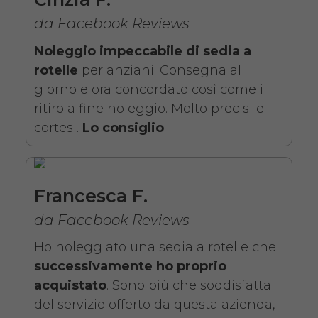
estraibili e pedane elevabili
da Facebook Reviews
estraibili. Il noleggio minimo è
Noleggio impeccabile di sedia a
di 7 giorni a partire da 76 euro.
rotelle
per anziani. Consegna al
Consegniamo a domicilio in
giorno e ora concordato così come il
tutta Italia, contattaci per
ritiro a fine noleggio. Molto precisi e
maggiori informazioni.
cortesi.
Lo consiglio
COSTO NOLEGGIO
da 76,01€
Francesca F.
da Facebook Reviews
SCHEDA COMPLETA
Ho noleggiato una sedia a rotelle che
successivamente ho proprio
Noleggio Carrozzina
acquistato
. Sono più che soddisfatta
pieghevole ad autospinta
del servizio offerto da questa azienda,