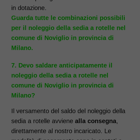
essere dotata di pedane
in dotazione.
elevabili, per chi ha la
Guarda tutte le combinazioni possibili
necessità, a seguito di un
per il noleggio della sedia a rotelle nel
intervento, di tenere la gamba
comune di Noviglio in provincia di
sollevata. Il noleggio minimo è
Milano.
di 7 giorni a partire da 96 euro.
Consegniamo a domicilio in
Devo saldare anticipatamente il
tutta Italia, contattaci per
noleggio della sedia a rotelle nel
maggiori informazioni.
comune di Noviglio in provincia di
COSTO NOLEGGIO
Milano?
da 96,00€
Il versamento del saldo del noleggio della
sedia a rotelle avviene
alla consegna
,
direttamente al nostro incaricato. Le
SCHEDA COMPLETA