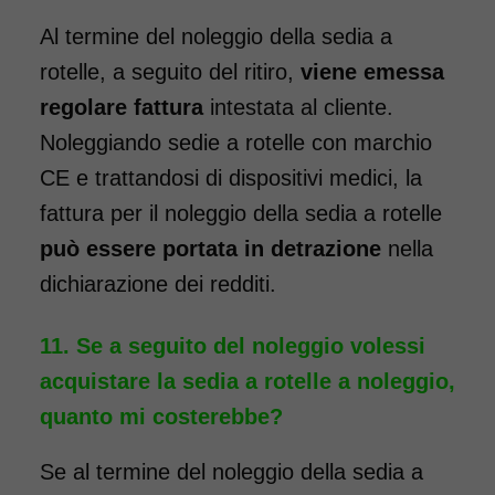
da 89,00€
Al termine del noleggio della sedia a
rotelle, a seguito del ritiro,
viene emessa
regolare fattura
intestata al cliente.
SCHEDA COMPLETA
Noleggiando sedie a rotelle con marchio
CE e trattandosi di dispositivi medici, la
Noleggio Carrozzina
fattura per il noleggio della sedia a rotelle
pieghevole per bambini e
può essere portata in detrazione
nella
ragazzi - Seduta 40 cm
dichiarazione dei redditi.
Se a seguito del noleggio volessi
acquistare la sedia a rotelle a noleggio,
quanto mi costerebbe?
Se al termine del noleggio della sedia a
Noleggio sedia a rotelle con