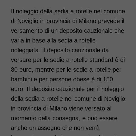
Il noleggio della sedia a rotelle nel comune
di Noviglio in provincia di Milano prevede il
versamento di un deposito cauzionale che
varia in base alla sedia a rotelle
noleggiata. Il deposito cauzionale da
Noleggio sedia a rotelle seduta
versare per le sedie a rotelle standard è di
55 cm, per persone obese,
80 euro, mentre per le sedie a rotelle per
portata fino a 160 kg.
bambini e per persone obese è di 150
Carrozzina a doppia crociera,
euro. Il deposito cauzionale per il noleggio
con forcella anteriore
della sedia a rotelle nel comune di Noviglio
rinforzata. Dotata di pedane
in provincia di Milano viene versato al
elevabili, ideale per chi ha
momento della consegna, e può essere
necessità di tenere sollevate le
anche un assegno che non verrà
gambe a seguito di un