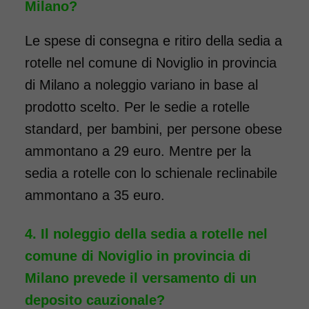
Milano?
in tutta Italia: contattaci per
maggiori informazioni!
Le spese di consegna e ritiro della sedia a
rotelle nel comune di Noviglio in provincia
COSTO NOLEGGIO
di Milano a noleggio variano in base al
da 69,00€
prodotto scelto. Per le sedie a rotelle
standard, per bambini, per persone obese
ammontano a 29 euro. Mentre per la
SCHEDA COMPLETA
sedia a rotelle con lo schienale reclinabile
ammontano a 35 euro.
Noleggio Carrozzina
pieghevole ad autospinta
Il noleggio della sedia a rotelle nel
- con reggigambe -
comune di Noviglio in provincia di
Seduta 55 cm - Obesi
Milano prevede il versamento di un
deposito cauzionale?