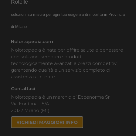
Rotelle
Noleggio Carrozzina
soluzioni su misura per ogni tua esigenza di mobilità in Provincia
pieghevole ad autospinta
- Seduta 55 cm - Obesi
di Milano
Nolortopedia.com
Nolortopedia è nata per offrire salute e benessere
con soluzioni semplici e prodotti
tecnologicamente avanzati a prezzi competitivi,
garantendo qualità e un servizio completo di
assistenza al cliente.
Noleggio sedia a rotelle seduta
Contattaci
55 cm, per persone obese,
Nolortopedia è un marchio di Eccenorma Srl
portata fino 160 kg. Noleggio
Via Fontana, 18/A
minimo 7 giorni a 89 euro.
20122 Milano (MI)
Consegniamo a domicilio in
RICHIEDI MAGGIORI INFO
tutta Italia: contattaci per
maggiori informazioni!