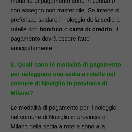
modalità di pagamento sono in contati o
con assegno non trasferibile. Se invece si
Noleggio Carrozzina
preferisce saldare il noleggio della sedia a
pieghevole transito - Con
rotelle con
bonifico
o
carta di credito
, il
reggigambe - Seduta 46
cm
pagamento dovrà essere fatto
anticipatamente.
Quali sono le modalità di pagamento
per noleggiare una sedia a rotelle nel
comune di Noviglio in provincia di
Milano?
Noleggio sedia a rotelle seduta
Le modalità di pagamento per il noleggio
46 cm TRANSITO con pedane
nel comune di Noviglio in provincia di
elevabili estraibili. Il noleggio
minimo è di 7 giorni a partire
Milano della sedia a rotelle sono alla