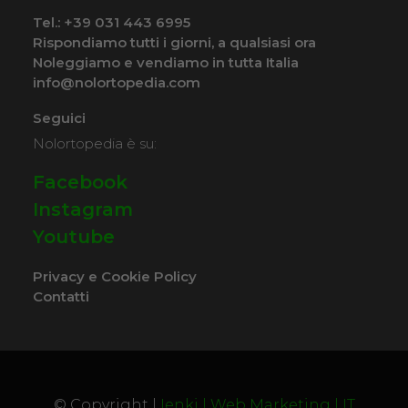
Tel.:
+39 031 443 6995
COSTO NOLEGGIO
Rispondiamo tutti i giorni, a qualsiasi ora
Noleggiamo e vendiamo in tutta Italia
da 89,00€
info@nolortopedia.com
Seguici
Nolortopedia è su:
SCHEDA COMPLETA
Facebook
Instagram
Noleggio Carrozzina
Youtube
pieghevole ad autospinta
- Seduta 60 cm - Obesi
Privacy e Cookie Policy
Contatti
© Copyright |
Ienki | Web Marketing | IT