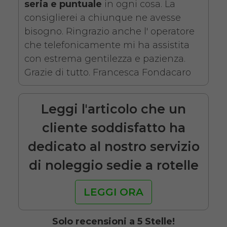
- Con reggigambe -
seria e puntuale
in ogni cosa. La
consiglierei a chiunque ne avesse
Seduta 46 cm
bisogno. Ringrazio anche l' operatore
che telefonicamente mi ha assistita
con estrema gentilezza e pazienza.
Grazie di tutto. Francesca Fondacaro
Leggi l'articolo che un
Noleggio sedia a rotelle seduta
cliente soddisfatto ha
46 cm con braccioli lunghi
dedicato al nostro servizio
estraibili e pedane elevabili
di noleggio sedie a rotelle
estraibili. Il noleggio minimo è
di 7 giorni a partire da 76 euro.
LEGGI ORA
Consegniamo a domicilio in
tutta Italia, contattaci per
Solo recensioni a 5 Stelle!