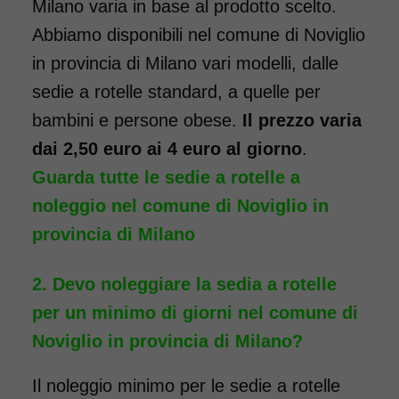
Milano varia in base al prodotto scelto.
Abbiamo disponibili nel comune di Noviglio
in provincia di Milano vari modelli, dalle
Noleggio sedia a rotelle seduta
sedie a rotelle standard, a quelle per
40 cm TRANSITO con pedane
bambini e persone obese.
Il prezzo varia
elevabili estraibili. Il noleggio
dai 2,50 euro ai 4 euro al giorno
.
minimo è di 7 giorni a partire
Guarda tutte le sedie a rotelle a
da 76 euro. Consegniamo a
noleggio nel comune di Noviglio in
domicilio in tutta Italia,
provincia di Milano
contattaci per maggiori
informazioni.
Devo noleggiare la sedia a rotelle
COSTO NOLEGGIO
per un minimo di giorni nel comune di
da 76,01€
Noviglio in provincia di Milano?
Il noleggio minimo per le sedie a rotelle