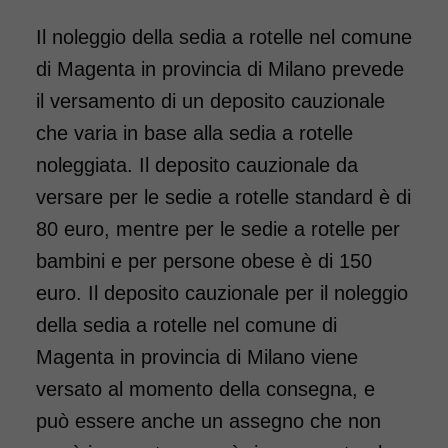
Il noleggio della sedia a rotelle nel comune
di Magenta in provincia di Milano prevede
il versamento di un deposito cauzionale
che varia in base alla sedia a rotelle
noleggiata. Il deposito cauzionale da
Noleggio sedia a rotelle seduta
versare per le sedie a rotelle standard è di
55 cm, per persone obese,
80 euro, mentre per le sedie a rotelle per
portata fino a 160 kg.
bambini e per persone obese è di 150
Carrozzina a doppia crociera,
euro. Il deposito cauzionale per il noleggio
con forcella anteriore
della sedia a rotelle nel comune di
rinforzata. Dotata di pedane
Magenta in provincia di Milano viene
elevabili, ideale per chi ha
versato al momento della consegna, e
necessità di tenere sollevate le
può essere anche un assegno che non
gambe a seguito di un