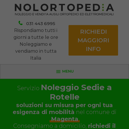
031 443 6995
Rispondiamo tutti i
RICHIEDI
giorni a tutte le ore
MAGGIORI
Noleggiamo e
INFO
vendiamo in tutta
Italia
MENU
Noleggio Sedie a
Servizio
Rotelle
soluzioni su misura per ogni tua
esigenza di mobilità
nel comune di
Magenta
Consegniamo a domicilio,
richiedi il