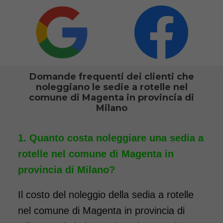
maggiori informazioni.
COSTO NOLEGGIO
da 76,01€
Domande frequenti dei clienti che
SCHEDA COMPLETA
noleggiano le sedie a rotelle nel
comune di Magenta in provincia di
Milano
Noleggio Carrozzina
pieghevole transito - Con
Quanto costa noleggiare una sedia a
reggigambe - Seduta 40
rotelle nel comune di Magenta in
cm
provincia di Milano?
Il costo del noleggio della sedia a rotelle
nel comune di Magenta in provincia di