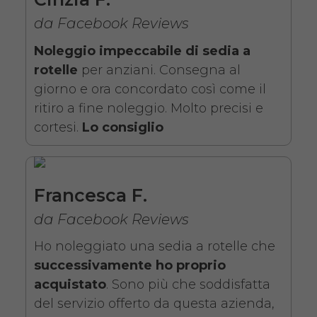
estraibili e pedane elevabili
da Facebook Reviews
estraibili. Il noleggio minimo è
Noleggio impeccabile di sedia a
di 7 giorni a partire da 76 euro.
rotelle
per anziani. Consegna al
Consegniamo a domicilio in
giorno e ora concordato così come il
tutta Italia, contattaci per
ritiro a fine noleggio. Molto precisi e
maggiori informazioni.
cortesi.
Lo consiglio
COSTO NOLEGGIO
da 76,01€
Francesca F.
da Facebook Reviews
SCHEDA COMPLETA
Ho noleggiato una sedia a rotelle che
successivamente ho proprio
Noleggio Carrozzina
acquistato
. Sono più che soddisfatta
pieghevole ad autospinta
del servizio offerto da questa azienda,