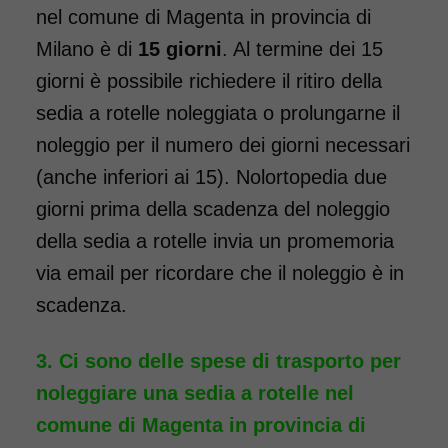
SCHEDA COMPLETA
nel comune di Magenta in provincia di
Milano è di
15 giorni
. Al termine dei 15
giorni è possibile richiedere il ritiro della
Noleggio Carrozzina
pieghevole transito -
sedia a rotelle noleggiata o prolungarne il
Seduta 40 cm
noleggio per il numero dei giorni necessari
(anche inferiori ai 15). Nolortopedia due
giorni prima della scadenza del noleggio
della sedia a rotelle invia un promemoria
via email per ricordare che il noleggio è in
scadenza.
Noleggio sedia a rotelle seduta
40 cm TRANSITO con pedane
Ci sono delle spese di trasporto per
standard estraibili. Noleggio
noleggiare una sedia a rotelle nel
minimo 7 giorni a partire da 69
comune di Magenta in provincia di
euro. Consegniamo a domicilio