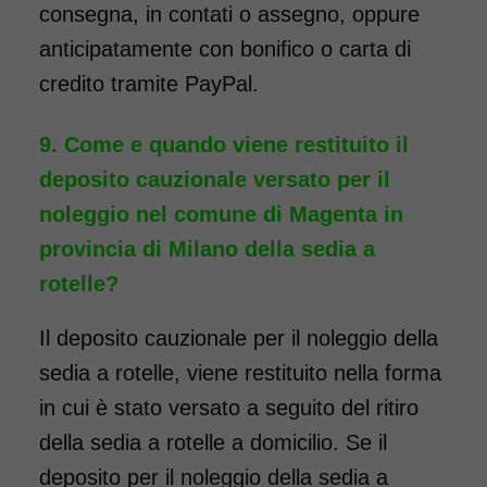
da 76 euro. Consegniamo a
consegna, in contati o assegno, oppure
domicilio in tutta Italia,
anticipatamente con bonifico o carta di
contattaci per maggiori
credito tramite PayPal.
informazioni.
Come e quando viene restituito il
COSTO NOLEGGIO
deposito cauzionale versato per il
da 76,01€
noleggio nel comune di Magenta in
provincia di Milano della sedia a
rotelle?
SCHEDA COMPLETA
Il deposito cauzionale per il noleggio della
Noleggio Carrozzina
sedia a rotelle, viene restituito nella forma
pieghevole per bambini
in cui è stato versato a seguito del ritiro
seduta 35
della sedia a rotelle a domicilio. Se il
deposito per il noleggio della sedia a