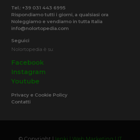
Tel.:
+39 031 443 6995
COSTO NOLEGGIO
Rispondiamo tutti i giorni, a qualsiasi ora
Noleggiamo e vendiamo in tutta Italia
da 89,00€
info@nolortopedia.com
Seguici
Nolortopedia è su:
SCHEDA COMPLETA
Facebook
Instagram
Noleggio Carrozzina
Youtube
pieghevole ad autospinta
- Seduta 60 cm - Obesi
Privacy e Cookie Policy
Contatti
© Copyright |
Ienki | Web Marketing | IT