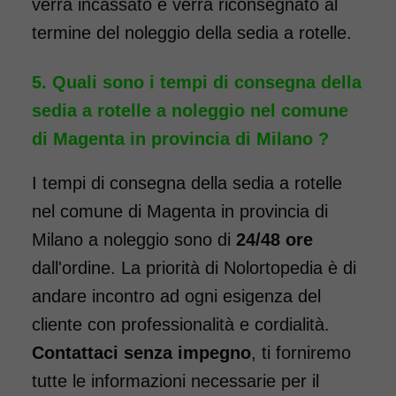
verrà incassato e verrà riconsegnato al
intervento. Il noleggio minimo
termine del noleggio della sedia a rotelle.
è di 7 giorni a 96 euro.
COSTO NOLEGGIO
Quali sono i tempi di consegna della
da 96,00€
sedia a rotelle a noleggio nel comune
di Magenta in provincia di Milano ?
SCHEDA COMPLETA
I tempi di consegna della sedia a rotelle
nel comune di Magenta in provincia di
Milano a noleggio sono di
24/48 ore
Noleggio Carrozzina
pieghevole ad ingombro
dall'ordine. La priorità di Nolortopedia è di
ridotto - con reggigambe
andare incontro ad ogni esigenza del
- Seduta 40 cm
cliente con professionalità e cordialità.
Contattaci senza impegno
, ti forniremo
tutte le informazioni necessarie per il