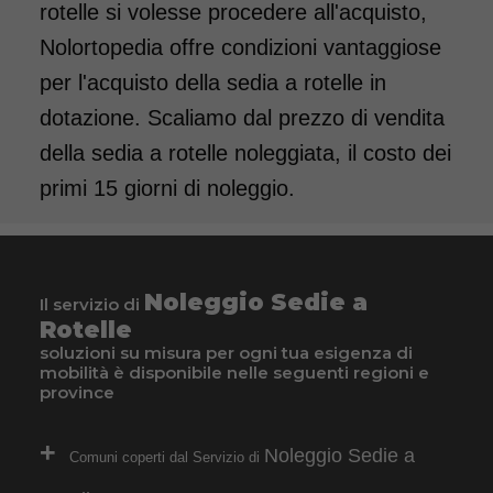
rotelle si volesse procedere all'acquisto,
pedane estraibili elevabili con
Nolortopedia offre condizioni vantaggiose
reggigambe. Per bambini e
per l'acquisto della sedia a rotelle in
ragazzi dai 9/10 anni. Il
dotazione. Scaliamo dal prezzo di vendita
noleggio minimo è di 7 giorni
della sedia a rotelle noleggiata, il costo dei
a 76 euro. Consegniamo a
primi 15 giorni di noleggio.
domicilio in tutta Italia,
contattaci per maggiori
informazioni!
Noleggio Sedie a
COSTO NOLEGGIO
Il servizio di
Rotelle
da 76,01€
soluzioni su misura per ogni tua esigenza di
mobilità è disponibile nelle seguenti regioni e
province
SCHEDA COMPLETA
Noleggio Sedie a
Comuni coperti dal Servizio di