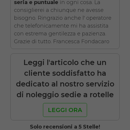
- Con reggigambe -
seria e puntuale
in ogni cosa. La
consiglierei a chiunque ne avesse
Seduta 46 cm
bisogno. Ringrazio anche l' operatore
che telefonicamente mi ha assistita
con estrema gentilezza e pazienza.
Grazie di tutto. Francesca Fondacaro
Leggi l'articolo che un
Noleggio sedia a rotelle seduta
cliente soddisfatto ha
46 cm con braccioli lunghi
dedicato al nostro servizio
estraibili e pedane elevabili
di noleggio sedie a rotelle
estraibili. Il noleggio minimo è
di 7 giorni a partire da 76 euro.
LEGGI ORA
Consegniamo a domicilio in
tutta Italia, contattaci per
Solo recensioni a 5 Stelle!