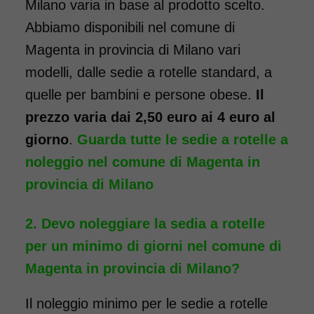
Milano varia in base al prodotto scelto.
Abbiamo disponibili nel comune di
Magenta in provincia di Milano vari
Noleggio sedia a rotelle seduta
modelli, dalle sedie a rotelle standard, a
40 cm TRANSITO con pedane
quelle per bambini e persone obese.
Il
elevabili estraibili. Il noleggio
prezzo varia dai 2,50 euro ai 4 euro al
minimo è di 7 giorni a partire
giorno
.
Guarda tutte le sedie a rotelle a
da 76 euro. Consegniamo a
noleggio nel comune di Magenta in
domicilio in tutta Italia,
provincia di Milano
contattaci per maggiori
informazioni.
Devo noleggiare la sedia a rotelle
COSTO NOLEGGIO
per un minimo di giorni nel comune di
da 76,01€
Magenta in provincia di Milano?
Il noleggio minimo per le sedie a rotelle