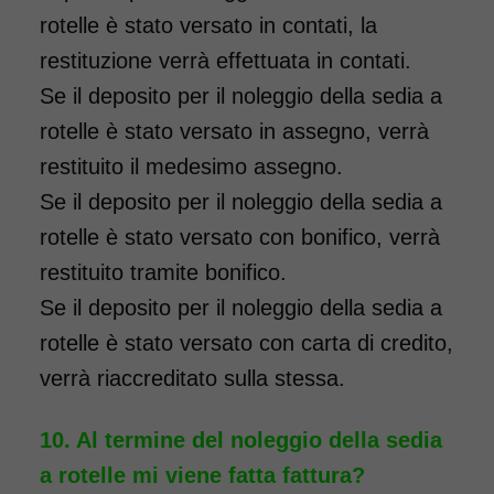
rotelle è stato versato in contati, la
restituzione verrà effettuata in contati.
Se il deposito per il noleggio della sedia a
rotelle è stato versato in assegno, verrà
restituito il medesimo assegno.
Noleggio sedia a rotelle per
bambini con bracciolo
Se il deposito per il noleggio della sedia a
ribaltabile, schienale
rotelle è stato versato con bonifico, verrà
pieghevole e pedane elevabili.
restituito tramite bonifico.
Il noleggio minimo è di 7
Se il deposito per il noleggio della sedia a
giorni a 89 euro. Consegniamo
rotelle è stato versato con carta di credito,
a domicilio in tutta Italia,
verrà riaccreditato sulla stessa.
contattaci per maggiori
informazioni!
Al termine del noleggio della sedia
a rotelle mi viene fatta fattura?
COSTO NOLEGGIO