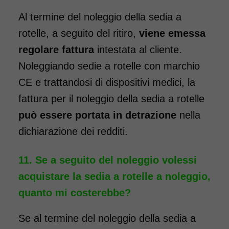
da 89,00€
Al termine del noleggio della sedia a
rotelle, a seguito del ritiro,
viene emessa
regolare fattura
intestata al cliente.
SCHEDA COMPLETA
Noleggiando sedie a rotelle con marchio
CE e trattandosi di dispositivi medici, la
Noleggio Carrozzina
fattura per il noleggio della sedia a rotelle
pieghevole per bambini e
può essere portata in detrazione
nella
ragazzi - Seduta 40 cm
dichiarazione dei redditi.
Se a seguito del noleggio volessi
acquistare la sedia a rotelle a noleggio,
quanto mi costerebbe?
Se al termine del noleggio della sedia a
Noleggio sedia a rotelle con