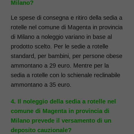
Milano?
in tutta Italia: contattaci per
maggiori informazioni!
Le spese di consegna e ritiro della sedia a
rotelle nel comune di Magenta in provincia
COSTO NOLEGGIO
di Milano a noleggio variano in base al
da 69,00€
prodotto scelto. Per le sedie a rotelle
standard, per bambini, per persone obese
ammontano a 29 euro. Mentre per la
SCHEDA COMPLETA
sedia a rotelle con lo schienale reclinabile
ammontano a 35 euro.
Noleggio Carrozzina
pieghevole ad autospinta
Il noleggio della sedia a rotelle nel
- con reggigambe -
comune di Magenta in provincia di
Seduta 55 cm - Obesi
Milano prevede il versamento di un
deposito cauzionale?