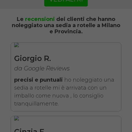
SCHEDA COMPLETA
Le
recensioni
dei clienti che hanno
noleggiato una sedia a rotelle a Milano
e Provincia.
Noleggio Carrozzina
pieghevole ad autospinta
- Con reggigambe -
Seduta 43 cm
Giorgio R.
da Google Reviews
precisi e puntuali
ho noleggiato una
sedia a rotelle mi è arrivata con un
imballo come nuova , lo consiglio
tranquillamente.
Noleggio sedia a rotelle seduta
43 cm con braccioli lunghi
Cinzia F.