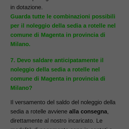
essere dotata di pedane
in dotazione.
elevabili, per chi ha la
Guarda tutte le combinazioni possibili
necessità, a seguito di un
per il noleggio della sedia a rotelle nel
intervento, di tenere la gamba
comune di Magenta in provincia di
sollevata. Il noleggio minimo è
Milano.
di 7 giorni a partire da 96 euro.
Consegniamo a domicilio in
Devo saldare anticipatamente il
tutta Italia, contattaci per
noleggio della sedia a rotelle nel
maggiori informazioni.
comune di Magenta in provincia di
COSTO NOLEGGIO
Milano?
da 96,00€
Il versamento del saldo del noleggio della
sedia a rotelle avviene
alla consegna
,
direttamente al nostro incaricato. Le
SCHEDA COMPLETA