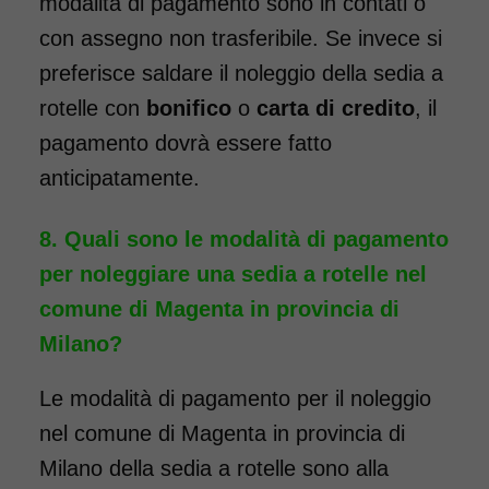
modalità di pagamento sono in contati o
con assegno non trasferibile. Se invece si
Noleggio Carrozzina
preferisce saldare il noleggio della sedia a
pieghevole transito - Con
rotelle con
bonifico
o
carta di credito
, il
reggigambe - Seduta 46
cm
pagamento dovrà essere fatto
anticipatamente.
Quali sono le modalità di pagamento
per noleggiare una sedia a rotelle nel
comune di Magenta in provincia di
Milano?
Noleggio sedia a rotelle seduta
Le modalità di pagamento per il noleggio
46 cm TRANSITO con pedane
nel comune di Magenta in provincia di
elevabili estraibili. Il noleggio
minimo è di 7 giorni a partire
Milano della sedia a rotelle sono alla