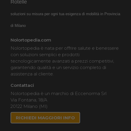
Rotelle
Noleggio Carrozzina
soluzioni su misura per ogni tua esigenza di mobilità in Provincia
pieghevole ad autospinta
- Seduta 55 cm - Obesi
di Milano
Nolortopedia.com
Nolortopedia è nata per offrire salute e benessere
con soluzioni semplici e prodotti
tecnologicamente avanzati a prezzi competitivi,
garantendo qualità e un servizio completo di
assistenza al cliente.
Noleggio sedia a rotelle seduta
Contattaci
55 cm, per persone obese,
Nolortopedia è un marchio di Eccenorma Srl
portata fino 160 kg. Noleggio
Via Fontana, 18/A
minimo 7 giorni a 89 euro.
20122 Milano (MI)
Consegniamo a domicilio in
RICHIEDI MAGGIORI INFO
tutta Italia: contattaci per
maggiori informazioni!